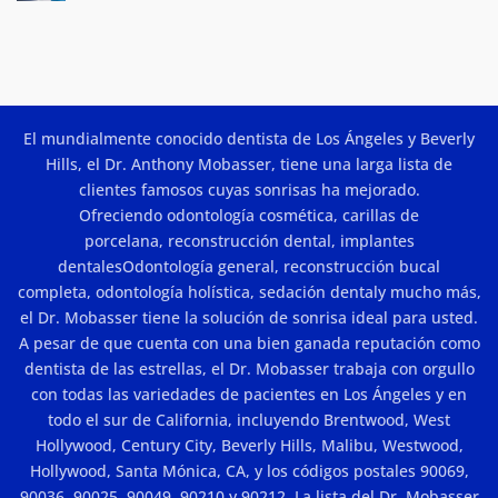
No
Angeles:
hay
Beauty
comentarios
en
and
How
Results
Much
Do
Porcelain
Veneers
El mundialmente conocido dentista de Los Ángeles y Beverly
Cost
In
Hills, el Dr. Anthony Mobasser, tiene una larga lista de
Los
Angeles?
clientes famosos cuyas sonrisas ha mejorado.
Ofreciendo
odontología cosmética
,
carillas de
porcelana
,
reconstrucción dental
,
implantes
dentales
Odontología general,
reconstrucción bucal
completa
,
odontología holística
,
sedación dental
y mucho más,
el Dr. Mobasser tiene la solución de sonrisa ideal para usted.
A pesar de que cuenta con una bien ganada reputación como
dentista de las estrellas, el Dr. Mobasser trabaja con orgullo
con todas las variedades de pacientes en Los Ángeles y en
todo el sur de California, incluyendo Brentwood, West
Hollywood, Century City, Beverly Hills, Malibu, Westwood,
Hollywood, Santa Mónica, CA, y los códigos postales 90069,
90036, 90025, 90049, 90210 y 90212. La lista del Dr. Mobasser