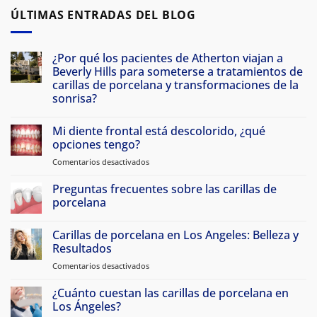
ÚLTIMAS ENTRADAS DEL BLOG
¿Por qué los pacientes de Atherton viajan a
Beverly Hills para someterse a tratamientos de
carillas de porcelana y transformaciones de la
sonrisa?
No
hay
Mi diente frontal está descolorido, ¿qué
comentarios
en
opciones tengo?
Why
Atherton
Comentarios desactivados
en
Patients
My
Travel
front
Preguntas frecuentes sobre las carillas de
to
Beverly
tooth
porcelana
Hills
is
for
No
discolored,
Porcelain
hay
Carillas de porcelana en Los Angeles: Belleza y
Veneers
what
comentarios
&
en
Resultados
are
Smile
Porcelain
my
Makeovers
Veneer
Comentarios desactivados
en
options?
FAQs
Porcelain
Veneers
¿Cuánto cuestan las carillas de porcelana en
in
Los Ángeles?
Los