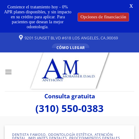
X
Comience el tratamiento hoy - 0%
APR planes disponibles, y sin impacto
en su crédito para aplicar. Para
Opciones de financiación
pacientes que desean la mejor
odontología.
Ir
9201 SUNSET BLVD #618 LOS ANGELES, CA,90069
al
CÓMO LLEGAR
contenido
Consulta gratuita
(310) 550-0383
DENTISTA FAMOSO
,
ODONTOLOGÍA ESTÉTICA
,
ATENCIÓN
DENTAL
,
IMPLANTES DENTALES
,
PROCEDIMIENTOS DENTALES
,