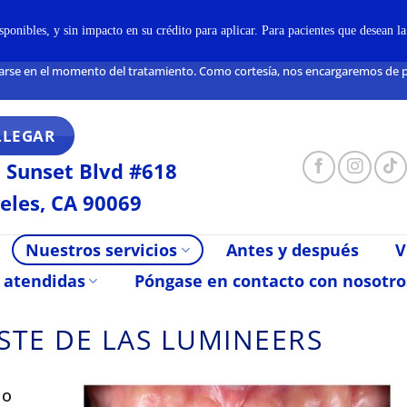
onibles, y sin impacto en su crédito para aplicar. Para pacientes que desean l
arse en el momento del tratamiento. Como cortesía, nos encargaremos de pre
LLEGAR
 Sunset Blvd #618
eles, CA 90069
Nuestros servicios
Antes y después
V
 atendidas
Póngase en contacto con nosotro
STE DE LAS LUMINEERS
 o