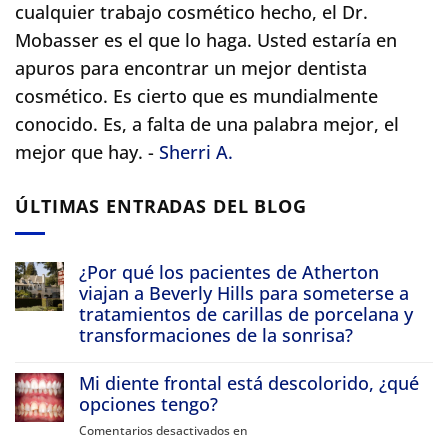
cualquier trabajo cosmético hecho, el Dr.
Mobasser es el que lo haga. Usted estaría en
apuros para encontrar un mejor dentista
cosmético.
Es cierto que es mundialmente
conocido. Es, a falta de una palabra mejor, el
mejor que hay. -
Sherri A.
ÚLTIMAS ENTRADAS DEL BLOG
¿Por qué los pacientes de Atherton
viajan a Beverly Hills para someterse a
tratamientos de carillas de porcelana y
transformaciones de la sonrisa?
Sin
comentarios
Mi diente frontal está descolorido, ¿qué
Por
qué
opciones tengo?
los
pacientes
Comentarios desactivados en
en
de