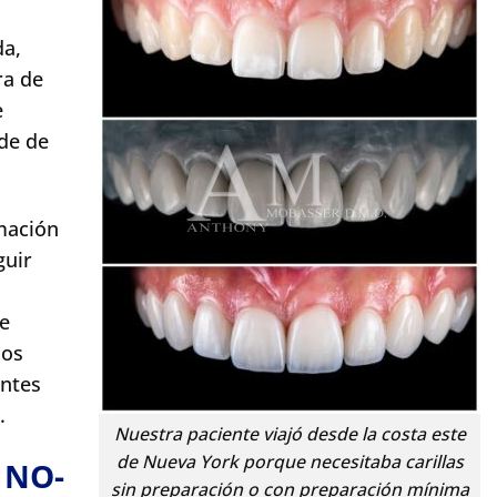
da,
ra de
e
rde de
mación
guir
ue
los
entes
.
Nuestra paciente viajó desde la costa este
de Nueva York porque necesitaba carillas
o NO-
sin preparación o con preparación mínima