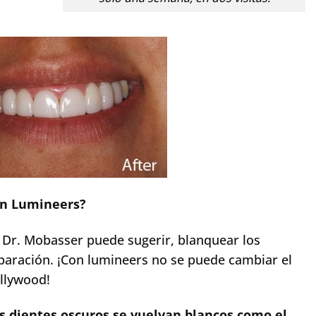
on Lumineers?
l Dr. Mobasser puede sugerir, blanquear los
eparación. ¡Con lumineers no se puede cambiar el
ollywood!
s dientes oscuros se vuelvan blancos como el