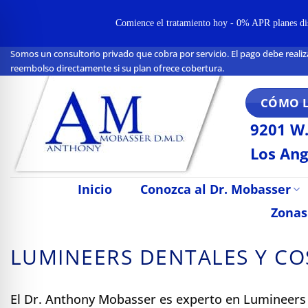
Comience el tratamiento hoy - 0% APR planes disp
Somos un consultorio privado que cobra por servicio. El pago debe realiz
Ir
reembolso directamente si su plan ofrece cobertura.
al
contenido
CÓMO 
9201 W.
Los Ang
Inicio
Conozca al Dr. Mobasser
Zonas
LUMINEERS DENTALES Y CO
n Impaired Mode
El Dr. Anthony Mobasser es experto en Lumineers