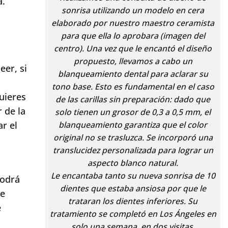
a.
sonrisa utilizando un modelo en cera
elaborado por nuestro maestro ceramista
para que ella lo aprobara (imagen del
centro). Una vez que le encantó el diseño
propuesto, llevamos a cabo un
eer, si
blanqueamiento dental para aclarar su
tono base. Esto es fundamental en el caso
quieres
de las carillas sin preparación: dado que
 de la
solo tienen un grosor de 0,3 a 0,5 mm, el
r el
blanqueamiento garantiza que el color
original no se trasluzca. Se incorporó una
translucidez personalizada para lograr un
aspecto blanco natural.
Le encantaba tanto su nueva sonrisa de 10
podrá
dientes que estaba ansiosa por que le
se
trataran los dientes inferiores. Su
e
tratamiento se completó en Los Ángeles en
solo una semana, en dos visitas.