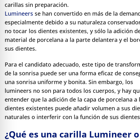
e Safe Profile
carillas sin preparación.
Lumineers
se han convertido en más de la deman
especialmente debido a su naturaleza conservado
Friendly Mode
no tocar los dientes existentes, y sólo la adición d
material de porcelana a la parte delantera y el bo
ness Mode
sus dientes.
Para el candidato adecuado, este tipo de transfor
psy Safe Mode
de la sonrisa puede ser una forma eficaz de conse
una sonrisa uniforme y bonita. Sin embargo, los
lumineers no son para todos los cuerpos, y hay q
entender que la adición de la capa de porcelana a 
dientes existentes puede añadir volumen a sus di
naturales o interferir con la función de sus dientes
¿Qué es una carilla Lumineer 