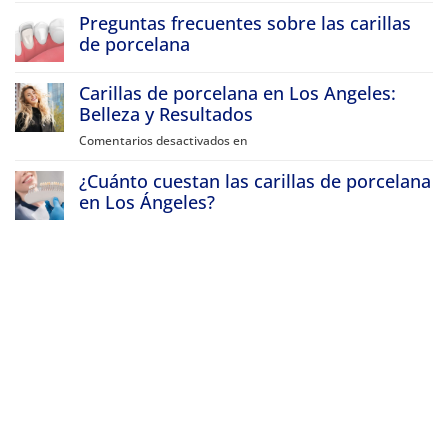
Mi
Atherton
Preguntas frecuentes sobre las carillas
diente
viajan
a
frontal
de porcelana
Beverly
está
Hills
Sin
descolorido,
para
comentarios
Carillas de porcelana en Los Angeles:
hacerse
Preguntas
¿qué
carillas
frecuentes
Belleza y Resultados
opciones
de
sobre
porcelana
tengo?
las
Comentarios desactivados en
sobre
y
carillas
Carillas
transformaciones
de
de
¿Cuánto cuestan las carillas de porcelana
de
porcelana
sonrisa
Porcelana
en Los Ángeles?
en
Sin
Los
comentarios
¿Cuánto
Angeles:
cuestan
Belleza
las
y
carillas
de
Resultados
porcelana
en
Los
Ángeles?