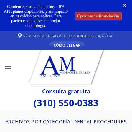
X
Comience el tratamiento hoy - 0%
APR planes disponibles, y sin impacto
en su crédito para aplicar. Para
Opciones de financiación
pacientes que desean la mejor
odontología.
Ir
9201 SUNSET BLVD #618 LOS ANGELES, CA,90069
al
CÓMO LLEGAR
contenido
Consulta gratuita
(310) 550-0383
ARCHIVOS POR CATEGORÍA:
DENTAL PROCEDURES