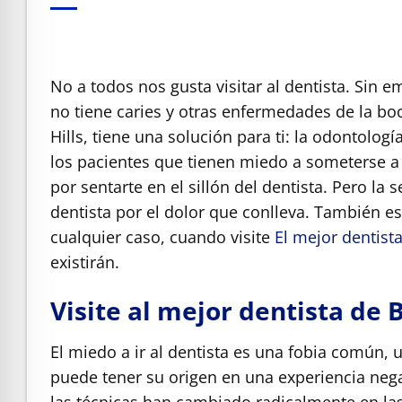
e Safe Profile
Friendly Mode
No a todos nos gusta visitar al dentista. Sin 
no tiene caries y otras enfermedades de la boc
ness Mode
Hills, tiene una solución para ti: la odontolog
los pacientes que tienen miedo a someterse a 
por sentarte en el sillón del dentista.
Pero la s
psy Safe Mode
dentista por el dolor que conlleva. También e
cualquier caso, cuando visite
El mejor dentista
existirán.
Visite al mejor dentista de 
El miedo a ir al dentista es una fobia común,
puede tener su origen en una experiencia nega