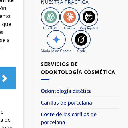
ermite
NUESTRA PRÁCTICA
ión
iento
, que
ChatGPT
Claude
Perplejidad
es
rse a
o
Modo IA de Google
Grok
SERVICIOS DE
ODONTOLOGÍA COSMÉTICA
Odontología estética
Carillas de porcelana
be
Coste de las carillas de
ta de
porcelana
e todo