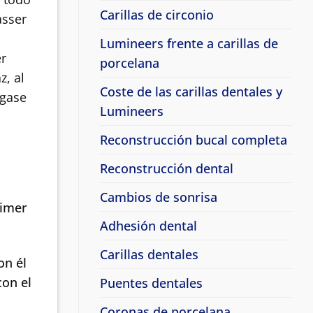
Carillas de circonio
asser
Lumineers frente a carillas de
er
porcelana
z, al
Coste de las carillas dentales y
ngase
Lumineers
Reconstrucción bucal completa
Reconstrucción dental
Cambios de sonrisa
rimer
Adhesión dental
Carillas dentales
on él
con el
Puentes dentales
Coronas de porcelana