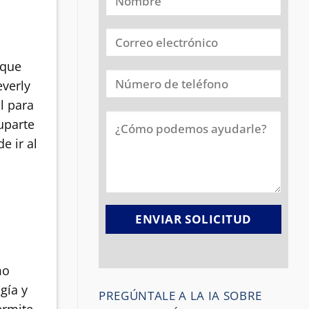
 que
everly
l para
uparte
e ir al
n
mo
gía y
PREGÚNTALE A LA IA SOBRE