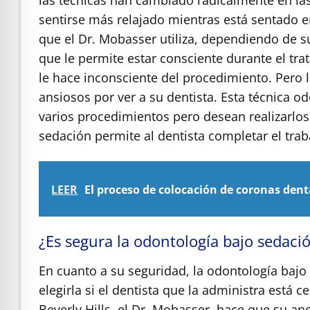
las técnicas han cambiado radicalmente en la
sentirse más relajado mientras está sentado e
que el Dr. Mobasser utiliza, dependiendo de 
que le permite estar consciente durante el tr
le hace inconsciente del procedimiento.
Pero 
ansiosos por ver a su dentista. Esta técnica o
varios procedimientos pero desean realizarlos 
sedación permite al dentista completar el trab
LEER
El proceso de colocación de coronas dent
¿Es segura la odontología bajo sedaci
En cuanto a su seguridad, la odontología baj
elegirla si el dentista que la administra está c
Beverly Hills, el Dr. Mobasser, hace que su an