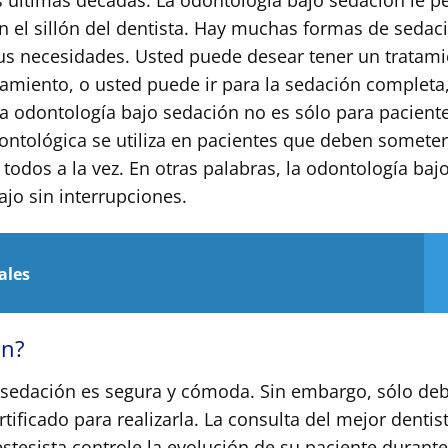
s últimas décadas.
La odontología bajo sedación le p
n el sillón del dentista. Hay muchas formas de sedac
sus necesidades. Usted puede desear tener un tratam
atamiento, o usted puede ir para la sedación completa
la odontología bajo sedación no es sólo para pacient
dontológica se utiliza en pacientes que deben somete
todos a la vez. En otras palabras, la odontología baj
ajo sin interrupciones.
ales
ón?
o sedación es segura y cómoda. Sin embargo, sólo de
ertificado para realizarla. La consulta del mejor dentis
estesista controle la evolución de su paciente durant