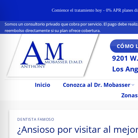
Comience el tratamiento hoy - 0% APR planes disp
Somos un consultorio privado que cobra por servicio. El pago debe realiz
Ir
reembolso directamente si su plan ofrece cobertura.
al
contenido
CÓMO 
9201 W.
Los Ang
Inicio
Conozca al Dr. Mobasser
Zonas
n Impaired Mode
DENTISTA FAMOSO
¿Ansioso por visitar al mejor