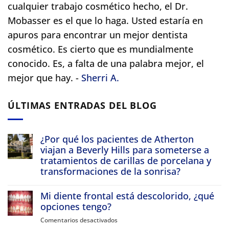
cualquier trabajo cosmético hecho, el Dr.
Mobasser es el que lo haga. Usted estaría en
apuros para encontrar un mejor dentista
cosmético.
Es cierto que es mundialmente
conocido. Es, a falta de una palabra mejor, el
mejor que hay. -
Sherri A.
ÚLTIMAS ENTRADAS DEL BLOG
¿Por qué los pacientes de Atherton
viajan a Beverly Hills para someterse a
tratamientos de carillas de porcelana y
transformaciones de la sonrisa?
No
hay
Mi diente frontal está descolorido, ¿qué
comentarios
en
opciones tengo?
Why
Atherton
Comentarios desactivados
en
Patients