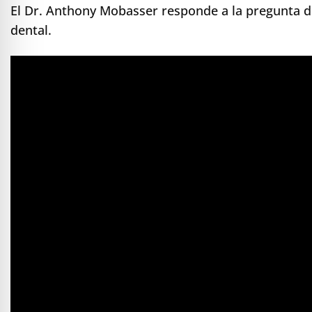
e Safe Profile
El Dr. Anthony Mobasser responde a la pregunta d
dental.
Friendly Mode
ness Mode
psy Safe Mode