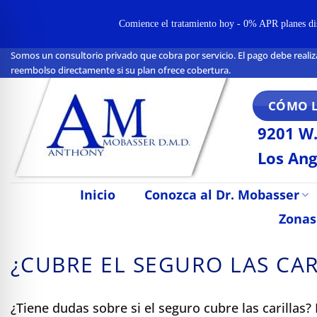
Comience el tratamiento hoy - 0% APR planes disp
Somos un consultorio privado que cobra por servicio. El pago debe realiz
Ir
reembolso directamente si su plan ofrece cobertura.
al
contenido
CÓMO 
9201 W.
Los Ang
Inicio
Conozca al Dr. Mobasser
Zonas
¿CUBRE EL SEGURO LAS CAR
n Impaired Mode
¿Tiene dudas sobre si el seguro cubre las carillas?