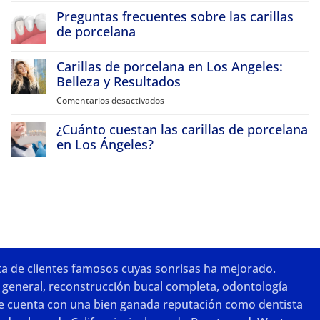
My
Travel
Preguntas frecuentes sobre las carillas
front
to
Beverly
tooth
de porcelana
Hills
is
for
No
discolored,
Porcelain
hay
Carillas de porcelana en Los Angeles:
Veneers
comentarios
what
&
en
Belleza y Resultados
are
Smile
Porcelain
Makeovers
my
Veneer
Comentarios desactivados
en
FAQs
options?
Porcelain
¿Cuánto cuestan las carillas de porcelana
Veneers
in
en Los Ángeles?
Los
No
Angeles:
hay
comentarios
Beauty
en
and
How
Results
Much
Do
Porcelain
Veneers
Cost
In
sta de clientes famosos cuyas sonrisas ha mejorado.
Los
Angeles?
 general,
reconstrucción bucal completa
,
odontología
que cuenta con una bien ganada reputación como dentista