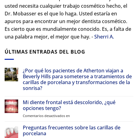
usted necesita cualquier trabajo cosmético hecho, el
Dr. Mobasser es el que lo haga. Usted estaría en
apuros para encontrar un mejor dentista cosmético.
Es cierto que es mundialmente conocido. Es, a falta de
una palabra mejor, el mejor que hay. -
Sherri A.
ÚLTIMAS ENTRADAS DEL BLOG
¿Por qué los pacientes de Atherton viajan a
Beverly Hills para someterse a tratamientos de
carillas de porcelana y transformaciones de la
sonrisa?
Sin
comentarios
Mi diente frontal está descolorido, ¿qué
Por
qué
opciones tengo?
los
pacientes
Comentarios desactivados en
en
de
Mi
Atherton
diente
Preguntas frecuentes sobre las carillas de
viajan
a
frontal
porcelana
Beverly
está