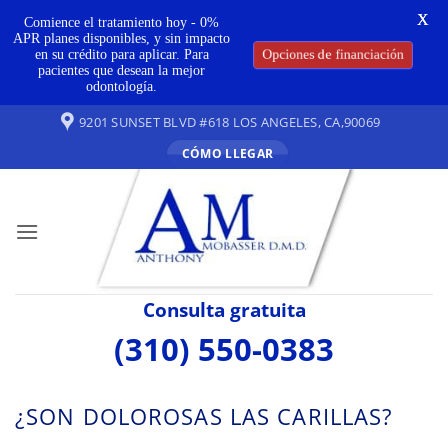
X
Comience el tratamiento hoy - 0%
APR planes disponibles, y sin impacto
Opciones de financiación
en su crédito para aplicar. Para
pacientes que desean la mejor
odontología.
Ir
9201 SUNSET BLVD #618 LOS ANGELES, CA,90069
al
CÓMO LLEGAR
contenido
Consulta gratuita
(310) 550-0383
¿SON DOLOROSAS LAS CARILLAS?