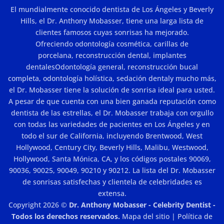
en
El mundialmente conocido dentista de Los Ángeles y Beverly
Los
Ángeles?
Hills, el Dr. Anthony Mobasser, tiene una larga lista de
clientes famosos cuyas sonrisas ha mejorado.
Ofreciendo
odontología cosmética
,
carillas de
porcelana
,
reconstrucción dental
,
implantes
dentales
Odontología general,
reconstrucción bucal
completa
,
odontología holística
,
sedación dental
y mucho más,
el Dr. Mobasser tiene la solución de sonrisa ideal para usted.
A pesar de que cuenta con una bien ganada reputación como
dentista de las estrellas, el Dr. Mobasser trabaja con orgullo
con todas las variedades de pacientes en Los Ángeles y en
todo el sur de California, incluyendo Brentwood, West
Hollywood, Century City, Beverly Hills, Malibu, Westwood,
Hollywood, Santa Mónica, CA, y los códigos postales 90069,
90036, 90025, 90049, 90210 y 90212. La lista del Dr. Mobasser
de sonrisas satisfechas y clientela de celebridades es
extensa.
Copyright 2026 ©
Dr. Anthony Mobasser - Celebrity Dentist -
Todos los derechos reservados.
Mapa del sitio
|
Política de