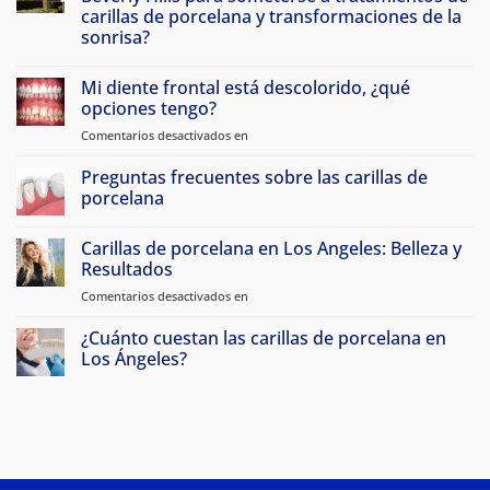
carillas de porcelana y transformaciones de la
sonrisa?
Sin
comentarios
Mi diente frontal está descolorido, ¿qué
Por
qué
opciones tengo?
los
pacientes
Comentarios desactivados en
en
de
Mi
Atherton
diente
Preguntas frecuentes sobre las carillas de
viajan
a
frontal
porcelana
Beverly
está
Hills
Sin
descolorido,
para
comentarios
Carillas de porcelana en Los Angeles: Belleza y
hacerse
¿qué
Preguntas
carillas
frecuentes
Resultados
opciones
de
sobre
tengo?
porcelana
las
Comentarios desactivados en
sobre
y
carillas
Carillas
transformaciones
de
de
de
¿Cuánto cuestan las carillas de porcelana en
porcelana
sonrisa
Porcelana
Los Ángeles?
en
Sin
Los
comentarios
Angeles:
¿Cuánto
cuestan
Belleza
las
y
carillas
Resultados
de
porcelana