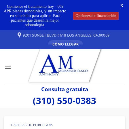
X
Comience el tratamiento hoy - 0%
APR planes disponibles, y sin impacto
Opciones de financiación
en su crédito para aplicar. Para
pacientes que desean la mejor
odontología.
Ir
9201 SUNSET BLVD #618 LOS ANGELES, CA,90069
al
CÓMO LLEGAR
contenido
Consulta gratuita
(310) 550-0383
CARILLAS DE PORCELANA