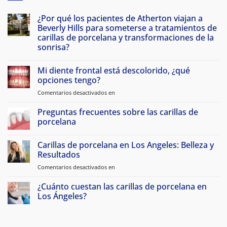
¿Por qué los pacientes de Atherton viajan a
Beverly Hills para someterse a tratamientos de
carillas de porcelana y transformaciones de la
sonrisa?
Sin
comentarios
Mi diente frontal está descolorido, ¿qué
Por
qué
opciones tengo?
los
pacientes
Comentarios desactivados en
en
de
Mi
Atherton
diente
Preguntas frecuentes sobre las carillas de
viajan
a
frontal
porcelana
Beverly
está
Hills
Sin
descolorido,
para
comentarios
Carillas de porcelana en Los Angeles: Belleza y
hacerse
¿qué
Preguntas
carillas
frecuentes
Resultados
opciones
de
sobre
tengo?
porcelana
las
Comentarios desactivados en
sobre
y
carillas
Carillas
transformaciones
de
de
de
¿Cuánto cuestan las carillas de porcelana en
porcelana
sonrisa
Porcelana
Los Ángeles?
en
Sin
Los
comentarios
Angeles:
¿Cuánto