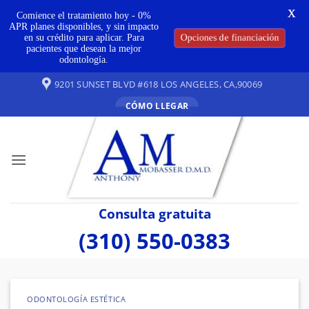
X
Comience el tratamiento hoy - 0%
APR planes disponibles, y sin impacto
en su crédito para aplicar. Para
Opciones de financiación
pacientes que desean la mejor
odontología.
Ir
9201 SUNSET BLVD #618 LOS ANGELES, CA,90069
al
CÓMO LLEGAR
contenido
Consulta gratuita
(310) 550-0383
ODONTOLOGÍA ESTÉTICA