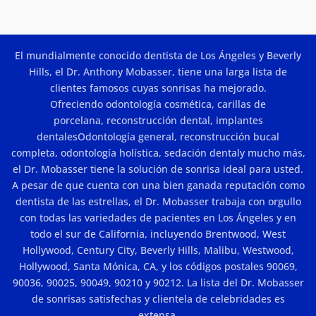
cuestan
Belleza
las
y
carillas
Resultados
de
porcelana
en
El mundialmente conocido dentista de Los Ángeles y Beverly
Los
Ángeles?
Hills, el Dr. Anthony Mobasser, tiene una larga lista de
clientes famosos cuyas sonrisas ha mejorado.
Ofreciendo
odontología cosmética
,
carillas de
porcelana
,
reconstrucción dental
,
implantes
dentales
Odontología general,
reconstrucción bucal
completa
,
odontología holística
,
sedación dental
y mucho más,
el Dr. Mobasser tiene la solución de sonrisa ideal para usted.
A pesar de que cuenta con una bien ganada reputación como
dentista de las estrellas, el Dr. Mobasser trabaja con orgullo
con todas las variedades de pacientes en Los Ángeles y en
todo el sur de California, incluyendo Brentwood, West
Hollywood, Century City, Beverly Hills, Malibu, Westwood,
Hollywood, Santa Mónica, CA, y los códigos postales 90069,
90036, 90025, 90049, 90210 y 90212. La lista del Dr. Mobasser
de sonrisas satisfechas y clientela de celebridades es
extensa.