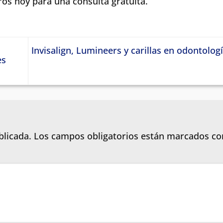
os hoy para una consulta gratuita.
Invisalign, Lumineers y carillas en odontologí
es
blicada.
Los campos obligatorios están marcados c