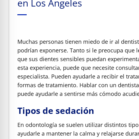
en Los Ángeles
e Safe Profile
Friendly Mode
Muchas personas tienen miedo de ir al dentist
ness Mode
podrían exponerse. Tanto si le preocupa que 
que sus dientes sensibles puedan experimentar
esta experiencia, puede que necesite consult
psy Safe Mode
especialista. Pueden ayudarle a recibir el trat
formas de tratamiento. Hablar con un dentista
puede ayudarle a sentirse más cómodo acudien
Tipos de sedación
En odontología se suelen utilizar distintos t
ayudarle a mantener la calma y relajarse dura