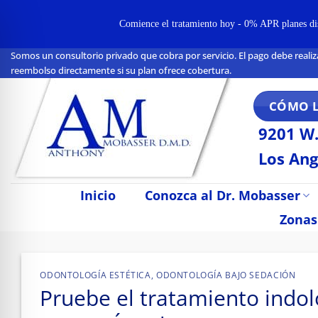
Comience el tratamiento hoy - 0% APR planes disp
Somos un consultorio privado que cobra por servicio. El pago debe realiz
Ir
reembolso directamente si su plan ofrece cobertura.
al
contenido
CÓMO 
9201 W.
Los Ang
Inicio
Conozca al Dr. Mobasser
Zonas
n Impaired Mode
ODONTOLOGÍA ESTÉTICA
,
ODONTOLOGÍA BAJO SEDACIÓN
Pruebe el tratamiento indol