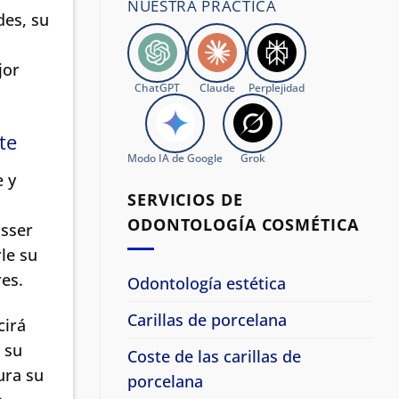
NUESTRA PRÁCTICA
des, su
jor
ChatGPT
Claude
Perplejidad
te
Modo IA de Google
Grok
e y
SERVICIOS DE
ODONTOLOGÍA COSMÉTICA
asser
le su
res.
Odontología estética
Carillas de porcelana
cirá
 su
Coste de las carillas de
ura su
porcelana