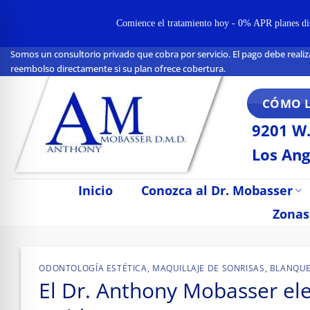
Comience el tratamiento hoy - 0% APR planes disp
Somos un consultorio privado que cobra por servicio. El pago debe realiz
Ir
reembolso directamente si su plan ofrece cobertura.
al
contenido
CÓMO 
9201 W.
Los Ang
Inicio
Conozca al Dr. Mobasser
Zonas
n Impaired Mode
ODONTOLOGÍA ESTÉTICA
,
MAQUILLAJE DE SONRISAS
,
BLANQUE
El Dr. Anthony Mobasser el