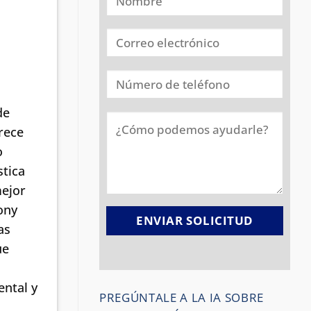
de
rece
o
stica
mejor
ony
as
ue
ental y
PREGÚNTALE A LA IA SOBRE