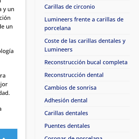
a
Carillas de circonio
a y un
ción
Lumineers frente a carillas de
de un
porcelana
Coste de las carillas dentales y
Lumineers
logía
Reconstrucción bucal completa
Reconstrucción dental
ara
jor
Cambios de sonrisa
dad.
Adhesión dental
a
Carillas dentales
Puentes dentales
Coronas de porcelana