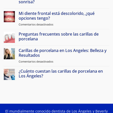
sonrisa?
No
hay
Mi diente frontal está descolorido, ¿qué
comentarios
en
opciones tengo?
Why
Atherton
Comentarios desactivados
en
Patients
My
Travel
front
Preguntas frecuentes sobre las carillas de
to
Beverly
tooth
porcelana
Hills
is
for
No
discolored,
Porcelain
hay
Carillas de porcelana en Los Angeles: Belleza y
Veneers
what
comentarios
&
en
Resultados
are
Smile
Porcelain
my
Makeovers
Veneer
Comentarios desactivados
en
options?
FAQs
Porcelain
Veneers
¿Cuánto cuestan las carillas de porcelana en
in
Los Ángeles?
Los
No
Angeles:
hay
Beauty
comentarios
en
and
How
Results
Much
Do
Porcelain
Veneers
El mundialmente conocido dentista de Los Ángeles y Beverly
Cost