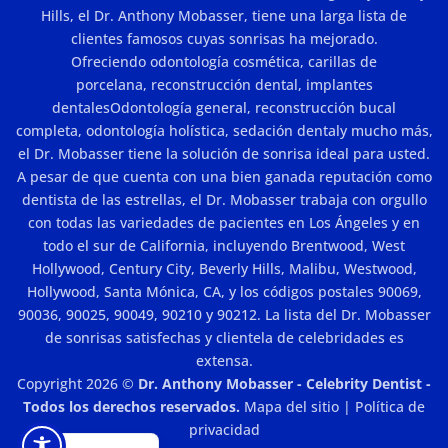
In
Hills, el Dr. Anthony Mobasser, tiene una larga lista de
Los
Angeles?
clientes famosos cuyas sonrisas ha mejorado.
Ofreciendo
odontología cosmética
,
carillas de
porcelana
,
reconstrucción dental
,
implantes
dentales
Odontología general,
reconstrucción bucal
completa
,
odontología holística
,
sedación dental
y mucho más,
el Dr. Mobasser tiene la solución de sonrisa ideal para usted.
A pesar de que cuenta con una bien ganada reputación como
dentista de las estrellas, el Dr. Mobasser trabaja con orgullo
con todas las variedades de pacientes en Los Ángeles y en
todo el sur de California, incluyendo Brentwood, West
Hollywood, Century City, Beverly Hills, Malibu, Westwood,
Hollywood, Santa Mónica, CA, y los códigos postales 90069,
90036, 90025, 90049, 90210 y 90212. La lista del Dr. Mobasser
de sonrisas satisfechas y clientela de celebridades es
extensa.
Copyright 2026 ©
Dr. Anthony Mobasser - Celebrity Dentist -
Todos los derechos reservados.
Mapa del sitio
|
Política de
privacidad