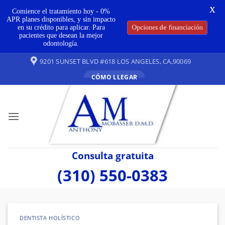
X
Comience el tratamiento hoy - 0%
APR planes disponibles, y sin impacto
Opciones de financiación
en su crédito para aplicar. Para
pacientes que desean la mejor
odontología.
Ir
9201 SUNSET BLVD #618 LOS ANGELES, CA,90069
al
CÓMO LLEGAR
contenido
Consulta gratuita
(310) 550-0383
DENTISTA HOLÍSTICO