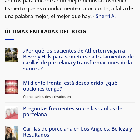
apuros para encontrar un mejor dentista cosmético.
Es cierto que es mundialmente conocido. Es, a falta de
una palabra mejor, el mejor que hay. -
Sherri A.
ÚLTIMAS ENTRADAS DEL BLOG
¿Por qué los pacientes de Atherton viajan a
Beverly Hills para someterse a tratamientos de
carillas de porcelana y transformaciones de la
sonrisa?
Sin
comentarios
Mi diente frontal está descolorido, ¿qué
Por
qué
opciones tengo?
los
pacientes
Comentarios desactivados en
en
de
Mi
Atherton
diente
Preguntas frecuentes sobre las carillas de
viajan
a
frontal
porcelana
Beverly
está
Hills
Sin
descolorido,
para
comentarios
Carillas de porcelana en Los Angeles: Belleza y
hacerse
¿qué
Preguntas
carillas
frecuentes
Resultados
opciones
de
sobre
tengo?