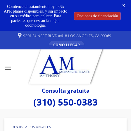
X
Comience el tratamiento hoy - 0%
APR planes disponibles, y sin impacto
Opciones de financiación
en su crédito para aplicar. Para
pacientes que desean la mejor
odontología.
Ir
9201 SUNSET BLVD #618 LOS ANGELES, CA,90069
al
CÓMO LLEGAR
contenido
Consulta gratuita
(310) 550-0383
DENTISTA LOS ANGELES