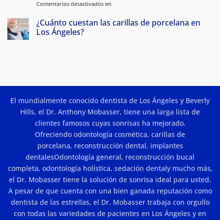
porcelana
las
Comentarios desactivados en
sobre
y
carillas
Carillas
transformaciones
de
de
de
¿Cuánto cuestan las carillas de porcelana en
porcelana
sonrisa
Porcelana
Los Ángeles?
en
Sin
Los
comentarios
Angeles:
¿Cuánto
cuestan
Belleza
las
y
carillas
Resultados
de
porcelana
en
El mundialmente conocido dentista de Los Ángeles y Beverly
Los
Ángeles?
Hills, el Dr. Anthony Mobasser, tiene una larga lista de
clientes famosos cuyas sonrisas ha mejorado.
Ofreciendo
odontología cosmética
,
carillas de
porcelana
,
reconstrucción dental
,
implantes
dentales
Odontología general,
reconstrucción bucal
completa
,
odontología holística
,
sedación dental
y mucho más,
el Dr. Mobasser tiene la solución de sonrisa ideal para usted.
A pesar de que cuenta con una bien ganada reputación como
dentista de las estrellas, el Dr. Mobasser trabaja con orgullo
con todas las variedades de pacientes en Los Ángeles y en