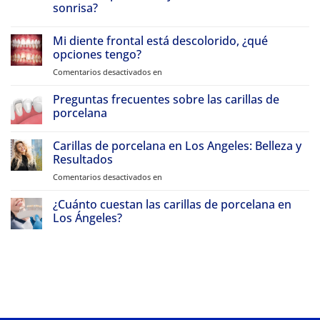
sonrisa?
Sin
comentarios
Mi diente frontal está descolorido, ¿qué
Por
qué
opciones tengo?
los
pacientes
Comentarios desactivados en
en
de
Mi
Atherton
diente
Preguntas frecuentes sobre las carillas de
viajan
a
frontal
porcelana
Beverly
está
Hills
Sin
descolorido,
para
comentarios
Carillas de porcelana en Los Angeles: Belleza y
hacerse
¿qué
Preguntas
carillas
frecuentes
Resultados
opciones
de
sobre
tengo?
porcelana
las
Comentarios desactivados en
sobre
y
carillas
Carillas
transformaciones
de
de
de
¿Cuánto cuestan las carillas de porcelana en
porcelana
sonrisa
Porcelana
Los Ángeles?
en
Sin
Los
comentarios
Angeles:
¿Cuánto
cuestan
Belleza
las
y
carillas
Resultados
de
porcelana
en
Los