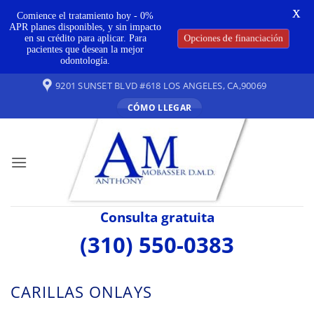
X
Comience el tratamiento hoy - 0%
APR planes disponibles, y sin impacto
en su crédito para aplicar. Para
Opciones de financiación
pacientes que desean la mejor
odontología.
Ir
9201 SUNSET BLVD #618 LOS ANGELES, CA,90069
al
CÓMO LLEGAR
contenido
Consulta gratuita
(310) 550-0383
CARILLAS ONLAYS