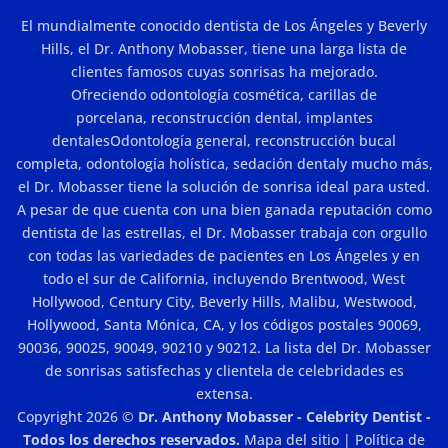
Ángeles?
El mundialmente conocido dentista de Los Ángeles y Beverly
Hills, el Dr. Anthony Mobasser, tiene una larga lista de
clientes famosos cuyas sonrisas ha mejorado.
Ofreciendo
odontología cosmética
,
carillas de
porcelana
,
reconstrucción dental
,
implantes
dentales
Odontología general,
reconstrucción bucal
completa
,
odontología holística
,
sedación dental
y mucho más,
el Dr. Mobasser tiene la solución de sonrisa ideal para usted.
A pesar de que cuenta con una bien ganada reputación como
dentista de las estrellas, el Dr. Mobasser trabaja con orgullo
con todas las variedades de pacientes en Los Ángeles y en
todo el sur de California, incluyendo Brentwood, West
Hollywood, Century City, Beverly Hills, Malibu, Westwood,
Hollywood, Santa Mónica, CA, y los códigos postales 90069,
90036, 90025, 90049, 90210 y 90212. La lista del Dr. Mobasser
de sonrisas satisfechas y clientela de celebridades es
extensa.
Copyright 2026 ©
Dr. Anthony Mobasser - Celebrity Dentist -
Todos los derechos reservados.
Mapa del sitio
|
Política de