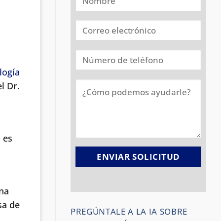
logía
l Dr.
 es
una
sa de
PREGÚNTALE A LA IA SOBRE