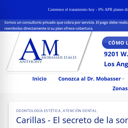
Comience el tratamiento hoy - 0% APR planes disp
Somos un consultorio privado que cobra por servicio. El pago debe realiz
Ir
reembolso directamente si su plan ofrece cobertura.
al
contenido
CÓMO 
9201 W.
Los Ang
Inicio
Conozca al Dr. Mobasser
Zonas
n Impaired Mode
ODONTOLOGÍA ESTÉTICA
,
ATENCIÓN DENTAL
Carillas - El secreto de la so