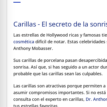
e Safe Profile
Friendly Mode
Carillas - El secreto de la sonri
Las estrellas de Hollywood ricas y famosas ti
ness Mode
cosmética
difícil de notar. Estas celebridades 
Anthony Mobasser.
psy Safe Mode
Sus carillas de porcelana pasan desapercibida
sonrisa. Así que, si has seguido a un actor du
probable que las carillas sean las culpables.
Las carillas son atractivas porque permiten a 
asumir compromisos importantes. Si no está 
consulta con el experto en carillas,
Dr. Antho
tus estrellas favoritas.