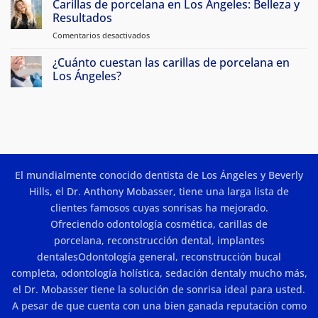
Carillas de porcelana en Los Angeles: Belleza y
Veneers
what
comentarios
&
en
Resultados
are
Smile
Porcelain
my
Makeovers
Veneer
Comentarios desactivados
en
options?
FAQs
Porcelain
Veneers
¿Cuánto cuestan las carillas de porcelana en
in
Los Ángeles?
Los
No
Angeles:
hay
Beauty
comentarios
en
and
How
Results
Much
Do
Porcelain
Veneers
El mundialmente conocido dentista de Los Ángeles y Beverly
Cost
In
Hills, el Dr. Anthony Mobasser, tiene una larga lista de
Los
Angeles?
clientes famosos cuyas sonrisas ha mejorado.
Ofreciendo
odontología cosmética
,
carillas de
porcelana
,
reconstrucción dental
,
implantes
dentales
Odontología general,
reconstrucción bucal
completa
,
odontología holística
,
sedación dental
y mucho más,
el Dr. Mobasser tiene la solución de sonrisa ideal para usted.
A pesar de que cuenta con una bien ganada reputación como