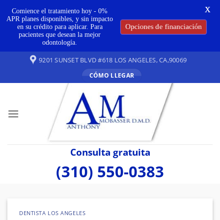
X
Comience el tratamiento hoy - 0%
APR planes disponibles, y sin impacto
en su crédito para aplicar. Para
Opciones de financiación
pacientes que desean la mejor
odontología.
Ir
9201 SUNSET BLVD #618 LOS ANGELES, CA,90069
al
CÓMO LLEGAR
contenido
Consulta gratuita
(310) 550-0383
DENTISTA LOS ANGELES