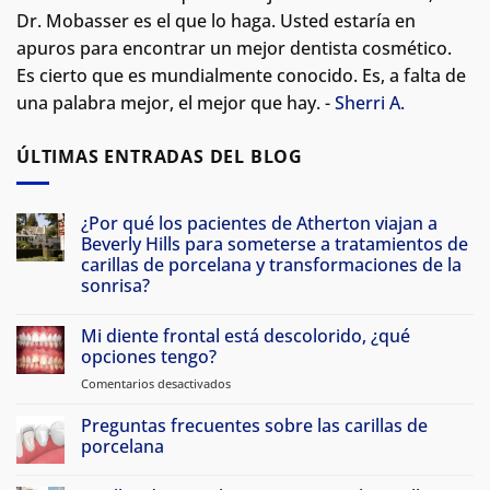
Dr. Mobasser es el que lo haga. Usted estaría en
apuros para encontrar un mejor dentista cosmético.
Es cierto que es mundialmente conocido. Es, a falta de
una palabra mejor, el mejor que hay. -
Sherri A.
ÚLTIMAS ENTRADAS DEL BLOG
¿Por qué los pacientes de Atherton viajan a
Beverly Hills para someterse a tratamientos de
carillas de porcelana y transformaciones de la
sonrisa?
No
hay
Mi diente frontal está descolorido, ¿qué
comentarios
en
opciones tengo?
Why
Atherton
Comentarios desactivados
en
Patients
My
Travel
front
Preguntas frecuentes sobre las carillas de
to
Beverly
tooth
porcelana
Hills
is
for
No
discolored,
Porcelain
hay