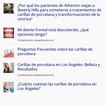
¿Por qué los pacientes de Atherton viajan a
Beverly Hills para someterse a tratamientos de
carillas de porcelana y transformaciones de la
sonrisa?
Sin
comentarios
Mi diente frontal está descolorido, ¿qué
Por
qué
opciones tengo?
los
pacientes
Comentarios desactivados en
en
de
Mi
Atherton
diente
Preguntas frecuentes sobre las carillas de
viajan
a
frontal
porcelana
Beverly
está
Hills
Sin
descolorido,
para
comentarios
Carillas de porcelana en Los Angeles: Belleza y
hacerse
¿qué
Preguntas
carillas
frecuentes
Resultados
opciones
de
sobre
tengo?
porcelana
las
Comentarios desactivados en
sobre
y
carillas
Carillas
transformaciones
de
de
de
¿Cuánto cuestan las carillas de porcelana en
porcelana
sonrisa
Porcelana
Los Ángeles?
en
Sin
Los
comentarios
Angeles:
¿Cuánto
cuestan
Belleza