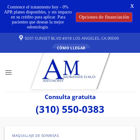
X
Comience el tratamiento hoy - 0%
APR planes disponibles, y sin impacto
en su crédito para aplicar. Para
Opciones de financiación
pacientes que desean la mejor
odontología.
Ir
9201 SUNSET BLVD #618 LOS ANGELES, CA,90069
al
CÓMO LLEGAR
contenido
Consulta gratuita
(310) 550-0383
MAQUILLAJE DE SONRISAS