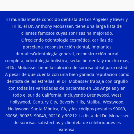
las
y
carillas
Resultados
de
porcelana
en
El mundialmente conocido dentista de Los Ángeles y Beverly
Los
Ángeles?
Hills, el Dr. Anthony Mobasser, tiene una larga lista de
clientes famosos cuyas sonrisas ha mejorado.
Ofreciendo
odontología cosmética
,
carillas de
porcelana
,
reconstrucción dental
,
implantes
dentales
Odontología general,
reconstrucción bucal
completa
,
odontología holística
,
sedación dental
y mucho más,
el Dr. Mobasser tiene la solución de sonrisa ideal para usted.
A pesar de que cuenta con una bien ganada reputación como
dentista de las estrellas, el Dr. Mobasser trabaja con orgullo
con todas las variedades de pacientes en Los Ángeles y en
todo el sur de California, incluyendo Brentwood, West
Hollywood, Century City, Beverly Hills, Malibu, Westwood,
Hollywood, Santa Mónica, CA, y los códigos postales 90069,
90036, 90025, 90049, 90210 y 90212. La lista del Dr. Mobasser
de sonrisas satisfechas y clientela de celebridades es
extensa.