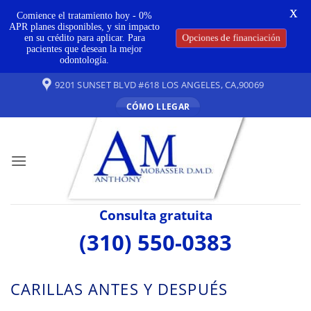
X
Comience el tratamiento hoy - 0%
APR planes disponibles, y sin impacto
en su crédito para aplicar. Para
Opciones de financiación
pacientes que desean la mejor
odontología.
Ir
9201 SUNSET BLVD #618 LOS ANGELES, CA,90069
al
CÓMO LLEGAR
contenido
Consulta gratuita
(310) 550-0383
CARILLAS ANTES Y DESPUÉS