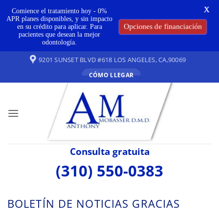
X
Comience el tratamiento hoy - 0%
APR planes disponibles, y sin impacto
Opciones de financiación
en su crédito para aplicar. Para
pacientes que desean la mejor
odontología.
Ir
9201 SUNSET BLVD #618 LOS ANGELES, CA,90069
al
CÓMO LLEGAR
contenido
Consulta gratuita
(310) 550-0383
BOLETÍN DE NOTICIAS GRACIAS