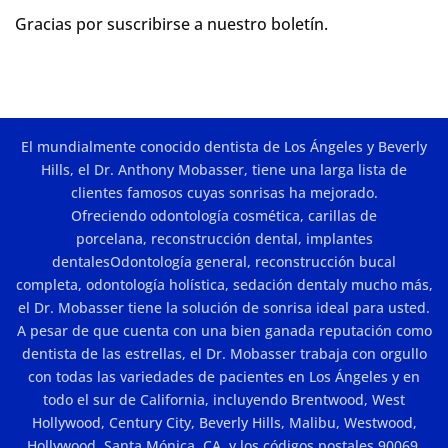
Gracias por suscribirse a nuestro boletín.
El mundialmente conocido dentista de Los Ángeles y Beverly
Hills, el Dr. Anthony Mobasser, tiene una larga lista de
clientes famosos cuyas sonrisas ha mejorado.
Ofreciendo
odontología cosmética
,
carillas de
porcelana
,
reconstrucción dental
,
implantes
dentales
Odontología general,
reconstrucción bucal
completa
,
odontología holística
,
sedación dental
y mucho más,
el Dr. Mobasser tiene la solución de sonrisa ideal para usted.
A pesar de que cuenta con una bien ganada reputación como
dentista de las estrellas, el Dr. Mobasser trabaja con orgullo
con todas las variedades de pacientes en Los Ángeles y en
todo el sur de California, incluyendo Brentwood, West
Hollywood, Century City, Beverly Hills, Malibu, Westwood,
Hollywood, Santa Mónica, CA, y los códigos postales 90069,